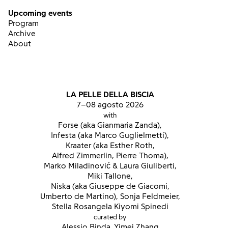
Upcoming events
Program
Archive
About
LA PELLE DELLA BISCIA
7–08 agosto 2026
with
Forse (aka Gianmaria Zanda),
Infesta (aka Marco Guglielmetti),
Kraater (aka Esther Roth,
Alfred Zimmerlin, Pierre Thoma),
Marko Miladinović & Laura Giuliberti,
Miki Tallone,
Niska (aka Giuseppe de Giacomi,
Umberto de Martino), Sonja Feldmeier,
Stella Rosangela Kiyomi Spinedi
curated by
Alessio Binda, Yimei Zhang